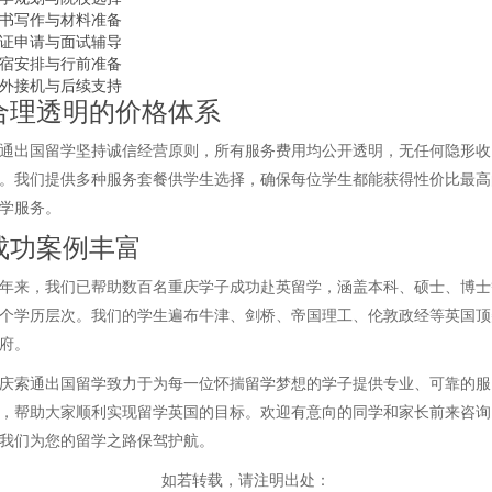
书写作与材料准备
证申请与面试辅导
宿安排与行前准备
外接机与后续支持
合理透明的价格体系
通出国留学坚持诚信经营原则，所有服务费用均公开透明，无任何隐形收
。我们提供多种服务套餐供学生选择，确保每位学生都能获得性价比最高
学服务。
成功案例丰富
年来，我们已帮助数百名重庆学子成功赴英留学，涵盖本科、硕士、博士
个学历层次。我们的学生遍布牛津、剑桥、帝国理工、伦敦政经等英国顶
府。
庆索通出国留学致力于为每一位怀揣留学梦想的学子提供专业、可靠的服
，帮助大家顺利实现留学英国的目标。欢迎有意向的同学和家长前来咨询
我们为您的留学之路保驾护航。
如若转载，请注明出处：