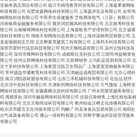
安杨奇酒店用品有限公司
临沂市精培教育科技有限公司
上海嘉果潋网络
科技有限公司
合肥发森网络科技有限公司
上海鎏岸实业有限公司
金华鸿
崎网络科技有限公司
中医养生保健服务
艾格弗洛电气（江苏）有限公司
河南银商金融服务有限公司
重庆润宏频风科技有限公司
北京旅考科技有
限公司
云南咻咪网络科技有限公司
上海嘉盼资产管理有限公司
北京诚康
优科技有限公司
湖南天智网络信息有限公司
上海诗诺静商贸有限公司
玉
龙县顷困则文艺馆
北京桦夏景建筑工程有限公司
上海邦木科技有限公司
深圳市星时代信息科技有限公司
杭州天顺电器有限公司
温州古悦科技有
限公司
深圳市锋网科技有限公司
成都斯拉克科技公司
江阴市坤益物资有
限公司
徐州众胜网络科技有限公司
互联网销售
义乌私朵贸易有限公司
北
京寸呆科技有限公司
上海奉贤沈陆卫生用品厂
上海渡宠宠物服务有限公
司
常州盛益华通教育科技有限公司
天津融达成商贸有限公司
北京心琪科
技
南京消防器材股份有限公司
山东三禾机械科技有限公司
化妆品
软件
北京话中友科技有限公司
天津蓟州网络科技有限公司
天气预报
上海晖壹
网络科技有限公司
安徽森蝶信息科技有限公司
广州名熙展览服务有限公
司
周易算命
深圳市赫兹网络科技有限公司
仪器仪表销售
上海壮格包装材
料有限公司
北京京顺伟业科贸有限公司
衢州铂金汉樽文化传播有限公司
哈尔滨市暖言文化传媒有限公司
丙酮
广州圣海食品贸易有限公司
南阳杜
尔气体装备有限公司
佛山一得材料有限公司
邯郸宇黎油供应链管理服务
有限公司